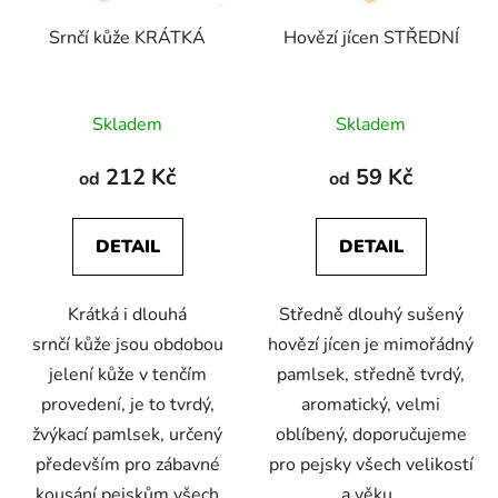
Srnčí kůže KRÁTKÁ
Hovězí jícen STŘEDNÍ
Průměrné
Skladem
Skladem
hodnocení
produktu
212 Kč
59 Kč
od
od
je
4,8
DETAIL
DETAIL
z
5
Krátká i dlouhá
Středně dlouhý sušený
hvězdiček.
srnčí kůže jsou obdobou
hovězí jícen je mimořádný
jelení kůže v tenčím
pamlsek, středně tvrdý,
provedení, je to tvrdý,
aromatický, velmi
žvýkací pamlsek, určený
oblíbený, doporučujeme
především pro zábavné
pro pejsky všech velikostí
kousání pejskům všech
a věku.