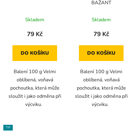
BAŽANT
Průměrné
Průměrné
Skladem
Skladem
hodnocení
hodnocení
produktu
produktu
79 Kč
79 Kč
je
je
5,0
5,0
DO KOŠÍKU
DO KOŠÍKU
z
z
5
5
Balení 100 g Velmi
Balení 100 g Velmi
hvězdiček.
hvězdiček.
oblíbená, voňavá
oblíbená, voňavá
pochoutka, která může
pochoutka, která může
sloužit i jako odměna při
sloužit i jako odměna při
výcviku.
výcviku.
TIP