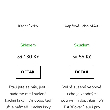
Kachní krky
Vepřové ucho MAXI
Průměrné
Průměrné
Skladem
Skladem
hodnocení
hodnocení
produktu
produktu
130 Kč
55 Kč
od
od
je
je
5,0
5,0
DETAIL
DETAIL
z
z
5
5
Ptali jste se nás, jestli
Velké sušené vepřové
hvězdiček.
hvězdiček.
budeme mít i sušené
ucho je vhodným
kachní krky.... Anoooo, teď
potravním doplňkem při
už je máme!!!! Kachní krky
BARFování, ale i pro