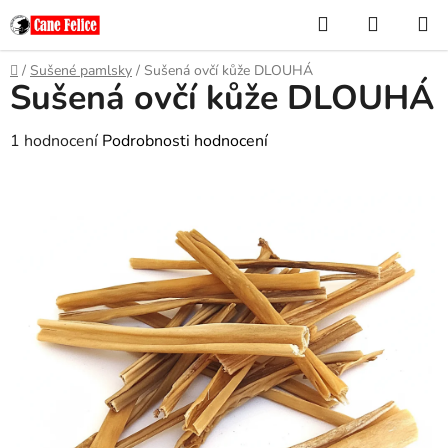
Přejít
Hledat
NÁKUP
na
KOŠÍK
obsah
Domů
/
Sušené pamlsky
/
Sušená ovčí kůže DLOUHÁ
Sušená ovčí kůže DLOUHÁ
Průměrné
1 hodnocení
Podrobnosti hodnocení
hodnocení
produktu
je
5,0
z
5
hvězdiček.