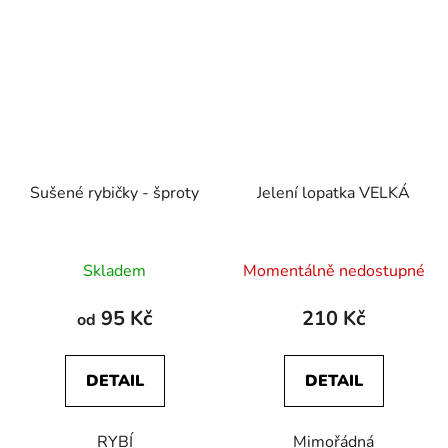
Sušené rybičky - šproty
Jelení lopatka VELKÁ
Průměrné
Průměrné
Skladem
Momentálně nedostupné
hodnocení
hodnocení
produktu
produktu
95 Kč
210 Kč
od
je
je
5,0
5,0
DETAIL
DETAIL
z
z
5
5
RYBÍ
Mimořádná
hvězdiček.
hvězdiček.