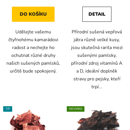
je
je
5,0
5,0
DO KOŠÍKU
DETAIL
z
z
5
5
Udělejte vašemu
Přírodní sušená vepřová
hvězdiček.
hvězdiček.
čtyřnohému kamarádovi
játra různě velké kusy,
radost a nechejte ho
jsou skutečná rarita mezi
ochutnat různé druhy
sušenými pamlsky,
našich sušených pamlsků,
přírodní zdroj vitamínů A
určitě bude spokojený.
a D, ideální doplněk
stravy pro pejsky, kteří
trpí...
TIP
NOVINKA