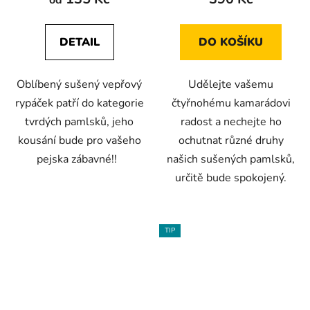
od
je
je
4,3
4,5
DETAIL
DO KOŠÍKU
z
z
5
5
Oblíbený sušený vepřový
Udělejte vašemu
hvězdiček.
hvězdiček.
rypáček patří do kategorie
čtyřnohému kamarádovi
tvrdých pamlsků, jeho
radost a nechejte ho
kousání bude pro vašeho
ochutnat různé druhy
pejska zábavné!!
našich sušených pamlsků,
určitě bude spokojený.
TIP