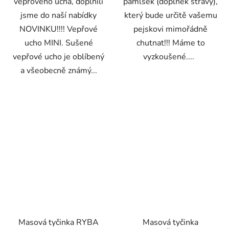
vepřového ucha, doplnili
pamlsek (doplněk stravy),
jsme do naší nabídky
který bude určitě vašemu
NOVINKU!!!! Vepřové
pejskovi mimořádně
ucho MINI. Sušené
chutnat!!! Máme to
vepřové ucho je oblíbený
vyzkoušené....
a všeobecně známý...
Masová tyčinka RYBA
Masová tyčinka