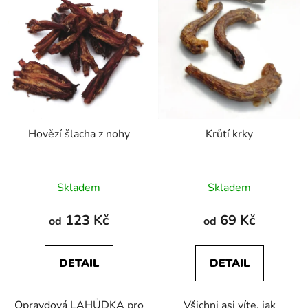
Hovězí šlacha z nohy
Krůtí krky
Průměrné
Průměrné
Skladem
Skladem
hodnocení
hodnocení
produktu
produktu
123 Kč
69 Kč
od
od
je
je
4,8
5,0
DETAIL
DETAIL
z
z
5
5
Opravdová LAHŮDKA pro
Všichni asi víte, jak
hvězdiček.
hvězdiček.