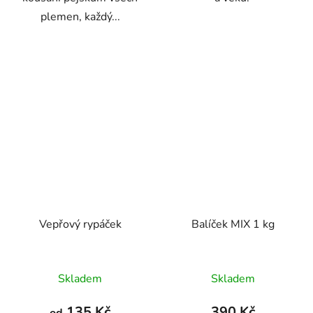
plemen, každý...
Vepřový rypáček
Balíček MIX 1 kg
Průměrné
Průměrné
Skladem
Skladem
hodnocení
hodnocení
produktu
produktu
135 Kč
390 Kč