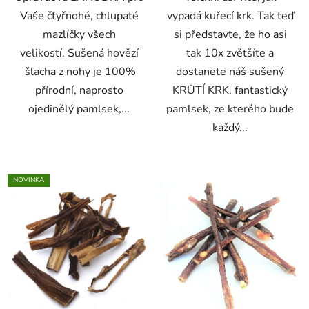
Vaše čtyřnohé, chlupaté
vypadá kuřecí krk. Tak teď
mazlíčky všech
si představte, že ho asi
velikostí. Sušená hovězí
tak 10x zvětšíte a
šlacha z nohy je 100%
dostanete náš sušený
přírodní, naprosto
KRŮTÍ KRK. fantastický
ojedinělý pamlsek,...
pamlsek, ze kterého bude
každý...
NOVINKA