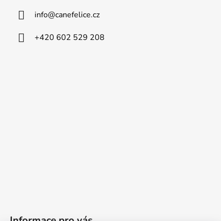
info
@
canefelice.cz
+420 602 529 208
Informace pro vás