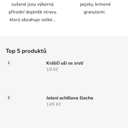
sušené jsou výborný,
pejsky, krmené
přírodní doplněk stravy,
granulemi.
který obsahuje velké...
Z
á
Top 5 produktů
p
a
Králičí uši se srstí
t
19 Kč
í
Jelení achillova šlacha
145 Kč