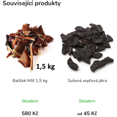
Související produkty
Balíček MIX 1,5 kg
Sušená vepřová játra
Průměrné
Průměrné
Skladem
Skladem
hodnocení
hodnocení
produktu
produktu
580 Kč
45 Kč
od