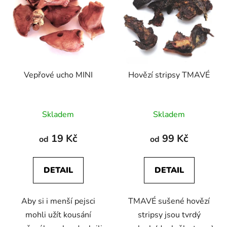
Vepřové ucho MINI
Hovězí stripsy TMAVÉ
Průměrné
Průměrné
Skladem
Skladem
hodnocení
hodnocení
produktu
produktu
19 Kč
99 Kč
od
od
je
je
5,0
5,0
DETAIL
DETAIL
z
z
5
5
Aby si i menší pejsci
TMAVÉ sušené hovězí
hvězdiček.
hvězdiček.
mohli užít kousání
stripsy jsou tvrdý