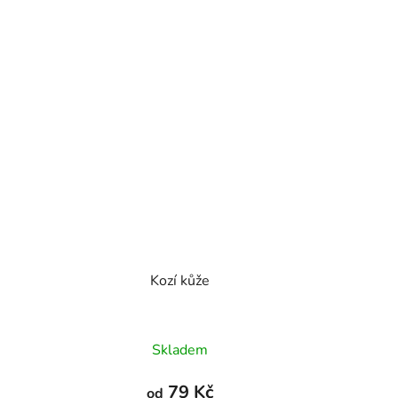
Kozí kůže
Průměrné
Skladem
hodnocení
produktu
79 Kč
od