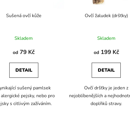
Sušená ovčí kůže
Ovčí žaludek (dršťky)
Průměrné
Průměrné
Skladem
Skladem
hodnocení
hodnocení
produktu
produktu
79 Kč
199 Kč
od
od
je
je
4,3
4,3
DETAIL
DETAIL
z
z
5
5
ynikající sušený pamlsek
Ovčí dršťky je jeden z
hvězdiček.
hvězdiček.
 alergické pejsky, nebo pro
nejoblíbenějších a nejhodnot
jsky s citlivým zažíváním.
doplňků stravy.