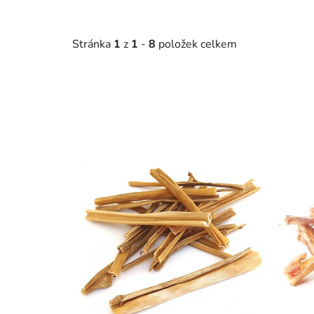
Stránka
1
z
1
-
8
položek celkem
V
ý
p
i
s
p
r
o
d
u