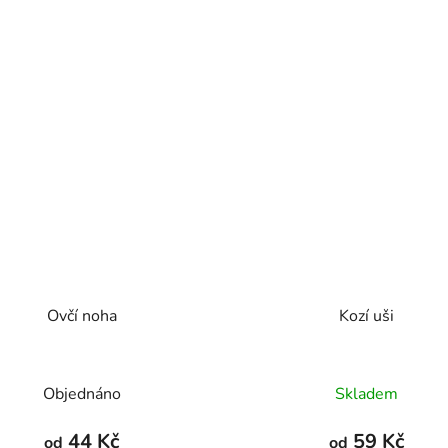
Ovčí noha
Kozí uši
Průměrné
Průměrné
Objednáno
Skladem
hodnocení
hodnocení
produktu
produktu
44 Kč
59 Kč
od
od