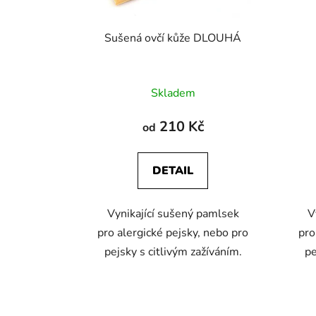
k
t
Sušená ovčí kůže DLOUHÁ
ů
Průměrné
Skladem
hodnocení
produktu
210 Kč
od
je
5,0
DETAIL
z
5
Vynikající sušený pamlsek
V
hvězdiček.
pro alergické pejsky, nebo pro
pro
pejsky s citlivým zažíváním.
pe