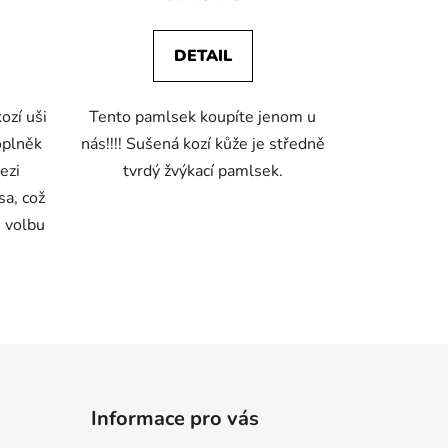
je
4,8
DETAIL
z
5
ozí uši
Tento pamlsek koupíte jenom u
hvězdiček.
oplněk
nás!!!! Sušená kozí kůže je středně
ezi
tvrdý žvýkací pamlsek.
a, což
u volbu
Informace pro vás