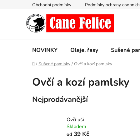
Přejít
Obchodní podmínky
Podmínky ochrany osobních
na
obsah
NOVINKY
Oleje, řasy
Sušené pa
Domů
/
Sušené pamlsky
/
Ovčí a kozí pamlsky
Ovčí a kozí pamlsky
Nejprodávanější
Ovčí uši
Skladem
39 Kč
od