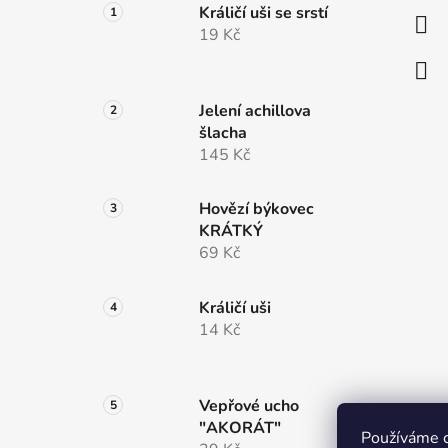
a
Králičí uši se srstí
t
19 Kč
í
Jelení achillova
šlacha
145 Kč
Hovězí býkovec
KRÁTKÝ
69 Kč
Králičí uši
14 Kč
Vepřové ucho
"AKORÁT"
Používáme c