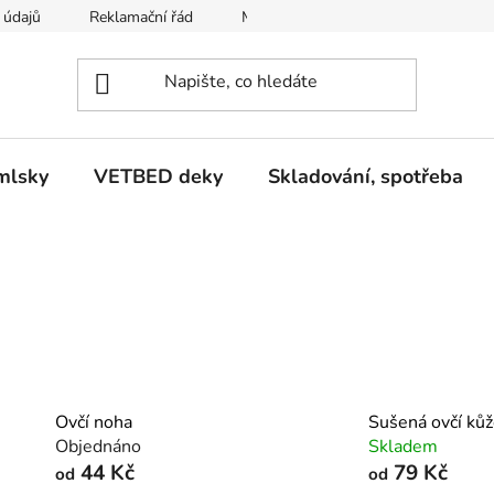
 údajů
Reklamační řád
Moje objednávka
mlsky
VETBED deky
Skladování, spotřeba
Ovčí noha
Sušená ovčí ků
Objednáno
Skladem
44 Kč
79 Kč
od
od