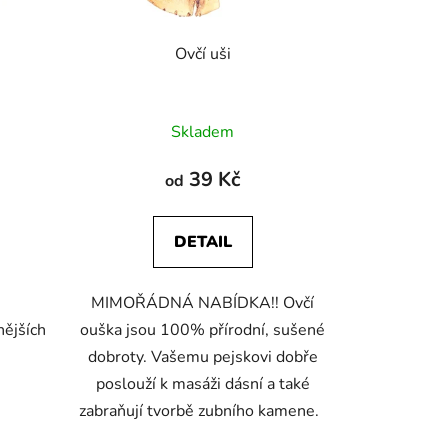
Ovčí uši
Průměrné
Skladem
hodnocení
produktu
39 Kč
od
je
4,5
DETAIL
z
5
MIMOŘÁDNÁ NABÍDKA!! Ovčí
hvězdiček.
nějších
ouška jsou 100% přírodní, sušené
dobroty. Vašemu pejskovi dobře
poslouží k masáži dásní a také
zabraňují tvorbě zubního kamene.