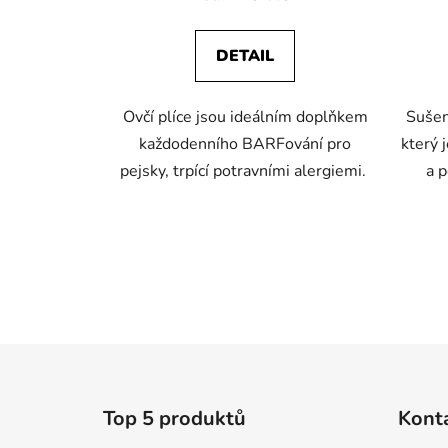
je
5,0
DETAIL
z
5
Ovčí plíce jsou ideálním doplňkem
Sušen
hvězdiček.
každodenního BARFování pro
který 
pejsky, trpící potravními alergiemi.
a p
Z
á
Top 5 produktů
Kont
p