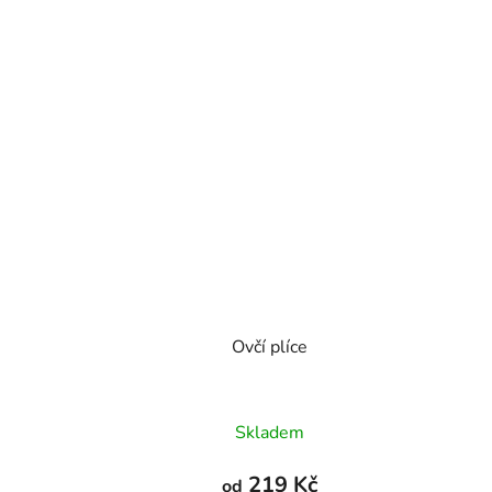
Ovčí plíce
Průměrné
Skladem
hodnocení
produktu
219 Kč
od