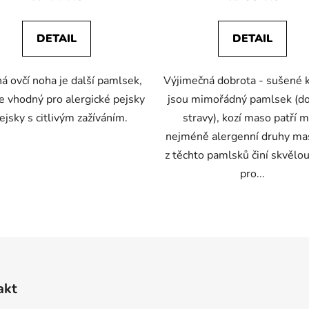
je
je
5,0
5,0
DETAIL
DETAIL
z
z
5
5
á ovčí noha je další pamlsek,
Výjimečná dobrota - sušené k
hvězdiček.
hvězdiček.
je vhodný pro alergické pejsky
jsou mimořádný pamlsek (d
ejsky s citlivým zažíváním.
stravy), kozí maso patří m
nejméně alergenní druhy mas
z těchto pamlsků činí skvělo
pro...
O
v
l
á
d
akt
a