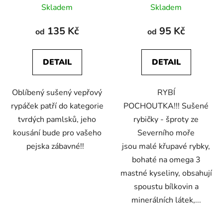
Skladem
Skladem
hodnocení
hodnocení
produktu
produktu
135 Kč
95 Kč
od
od
je
je
4,3
5,0
DETAIL
DETAIL
z
z
5
5
Oblíbený sušený vepřový
RYBÍ
hvězdiček.
hvězdiček.
rypáček patří do kategorie
POCHOUTKA!!! Sušené
tvrdých pamlsků, jeho
rybičky - šproty ze
kousání bude pro vašeho
Severního moře
pejska zábavné!!
jsou malé křupavé rybky,
bohaté na omega 3
mastné kyseliny, obsahují
spoustu bílkovin a
minerálních látek,...