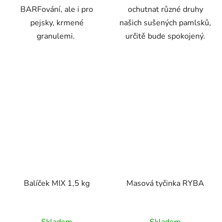
BARFování, ale i pro
ochutnat různé druhy
pejsky, krmené
našich sušených pamlsků,
granulemi.
určitě bude spokojený.
Balíček MIX 1,5 kg
Masová tyčinka RYBA
Průměrné
Průměrné