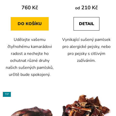
produktu
produktu
760 Kč
210 Kč
od
je
je
5,0
5,0
DO KOŠÍKU
DETAIL
z
z
5
5
Udělejte vašemu
Vynikající sušený pamlsek
hvězdiček.
hvězdiček.
čtyřnohému kamarádovi
pro alergické pejsky, nebo
radost a nechejte ho
pro pejsky s citlivým
ochutnat různé druhy
zažíváním.
našich sušených pamlsků,
určitě bude spokojený.
TIP