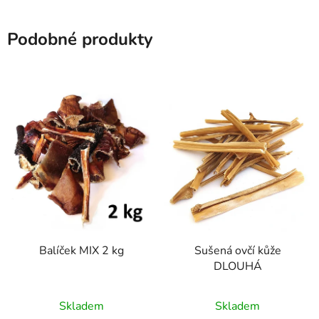
Podobné produkty
Balíček MIX 2 kg
Sušená ovčí kůže
DLOUHÁ
Průměrné
Průměrné
Skladem
Skladem
hodnocení
hodnocení