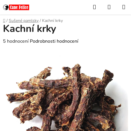
Přejít
Hledat
NÁKUP
na
KOŠÍK
obsah
Domů
/
Sušené pamlsky
/
Kachní krky
Kachní krky
Průměrné
5 hodnocení
Podrobnosti hodnocení
hodnocení
produktu
je
5,0
z
5
hvězdiček.