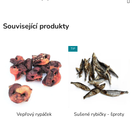
Související produkty
TIP
Vepřový rypáček
Sušené rybičky - šproty
Průměrné
Průměrné