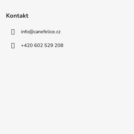
Kontakt
info
@
canefelice.cz
+420 602 529 208