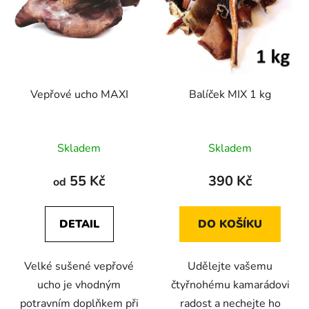
Vepřové ucho MAXI
Balíček MIX 1 kg
Průměrné
Průměrné
Skladem
Skladem
hodnocení
hodnocení
produktu
produktu
55 Kč
390 Kč
od
je
je
5,0
4,5
DETAIL
DO KOŠÍKU
z
z
5
5
Velké sušené vepřové
Udělejte vašemu
hvězdiček.
hvězdiček.
ucho je vhodným
čtyřnohému kamarádovi
potravním doplňkem při
radost a nechejte ho