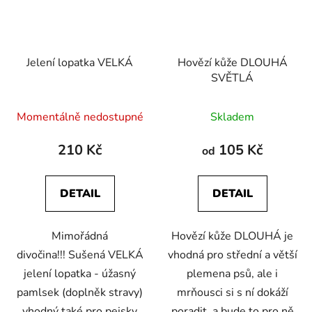
Jelení lopatka VELKÁ
Hovězí kůže DLOUHÁ
SVĚTLÁ
Průměrné
Průměrné
Momentálně nedostupné
Skladem
hodnocení
hodnocení
produktu
produktu
210 Kč
105 Kč
od
je
je
5,0
4,0
DETAIL
DETAIL
z
z
5
5
Mimořádná
Hovězí kůže DLOUHÁ je
hvězdiček.
hvězdiček.
divočina!!! Sušená VELKÁ
vhodná pro střední a větší
jelení lopatka - úžasný
plemena psů, ale i
pamlsek (doplněk stravy)
mrňousci si s ní dokáží
vhodný také pro pejsky
poradit, a bude to pro ně