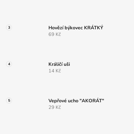
Hovězí býkovec KRÁTKÝ
69 Kč
Králičí uši
14 Kč
Vepřové ucho "AKORÁT"
29 Kč