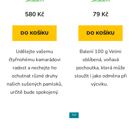
Skladem
Skladem
hodnocení
hodnocení
produktu
produktu
580 Kč
79 Kč
je
je
5,0
5,0
DO KOŠÍKU
DO KOŠÍKU
z
z
5
5
Udělejte vašemu
Balení 100 g Velmi
hvězdiček.
hvězdiček.
čtyřnohému kamarádovi
oblíbená, voňavá
radost a nechejte ho
pochoutka, která může
ochutnat různé druhy
sloužit i jako odměna při
našich sušených pamlsků,
výcviku.
určitě bude spokojený.
TIP