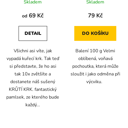
Skladem
Skladem
hodnocení
hodnocení
produktu
produktu
69 Kč
79 Kč
od
je
je
5,0
5,0
DETAIL
DO KOŠÍKU
z
z
5
5
Všichni asi víte, jak
Balení 100 g Velmi
hvězdiček.
hvězdiček.
vypadá kuřecí krk. Tak teď
oblíbená, voňavá
si představte, že ho asi
pochoutka, která může
tak 10x zvětšíte a
sloužit i jako odměna při
dostanete náš sušený
výcviku.
KRŮTÍ KRK. fantastický
pamlsek, ze kterého bude
každý...