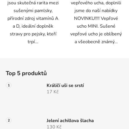
jsou skutečná rarita mezi
vepřového ucha, doplnili
sušenými pamlsky,
jsme do naší nabídky
přírodní zdroj vitamínů A
NOVINKU!!!! Vepřové
a D, ideální doplněk
ucho MINI. Sušené
stravy pro pejsky, kteří
vepřové ucho je oblíbený
trpí...
a všeobecně známý...
Z
á
Top 5 produktů
p
a
Králičí uši se srstí
t
17 Kč
í
Jelení achillova šlacha
130 Kč