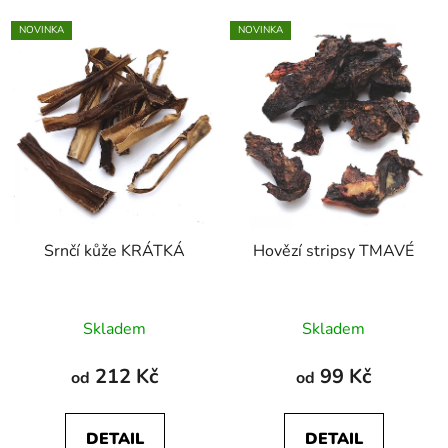
NOVINKA
NOVINKA
Srnčí kůže KRÁTKÁ
Hovězí stripsy TMAVÉ
Průměrné
Skladem
Skladem
hodnocení
produktu
212 Kč
99 Kč
od
od
je
5,0
DETAIL
DETAIL
z