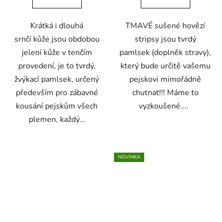
5
Krátká i dlouhá
TMAVÉ sušené hovězí
hvězdiček.
srnčí kůže jsou obdobou
stripsy jsou tvrdý
jelení kůže v tenčím
pamlsek (doplněk stravy),
provedení, je to tvrdý,
který bude určitě vašemu
žvýkací pamlsek, určený
pejskovi mimořádně
především pro zábavné
chutnat!!! Máme to
kousání pejskům všech
vyzkoušené....
plemen, každý...
NOVINKA