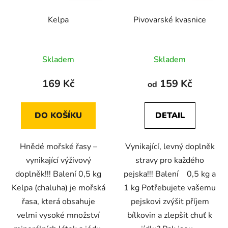
Kelpa
Pivovarské kvasnice
Průměrné
Průměrné
Skladem
Skladem
hodnocení
hodnocení
produktu
produktu
169 Kč
159 Kč
od
je
je
4,6
4,6
DO KOŠÍKU
DETAIL
z
z
5
5
Hnědé mořské řasy –
Vynikající, levný doplněk
hvězdiček.
hvězdiček.
vynikající výživový
stravy pro každého
doplněk!!! Balení 0,5 kg
pejska!!! Balení 0,5 kg a
Kelpa (chaluha) je mořská
1 kg Potřebujete vašemu
řasa, která obsahuje
pejskovi zvýšit příjem
velmi vysoké množství
bílkovin a zlepšit chuť k