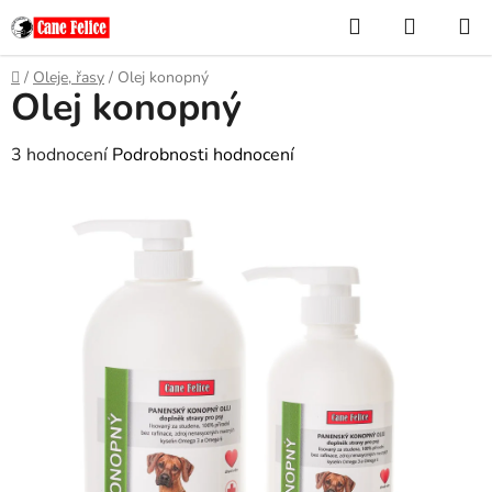
Přejít
Hledat
NÁKUP
na
KOŠÍK
obsah
Domů
/
Oleje, řasy
/
Olej konopný
Olej konopný
Průměrné
3 hodnocení
Podrobnosti hodnocení
hodnocení
produktu
je
5,0
z
5
hvězdiček.