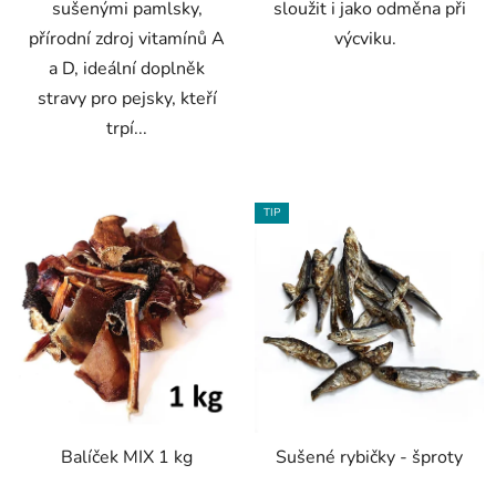
sušenými pamlsky,
sloužit i jako odměna při
přírodní zdroj vitamínů A
výcviku.
a D, ideální doplněk
stravy pro pejsky, kteří
trpí...
TIP
Balíček MIX 1 kg
Sušené rybičky - šproty