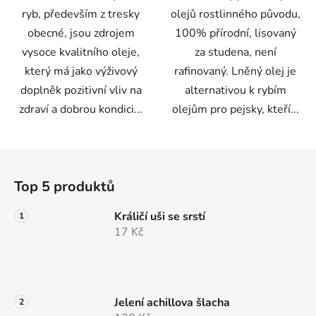
ryb, především z tresky
olejů rostlinného původu,
obecné, jsou zdrojem
100% přírodní, lisovaný
vysoce kvalitního oleje,
za studena, není
který má jako výživový
rafinovaný. Lněný olej je
doplněk pozitivní vliv na
alternativou k rybím
zdraví a dobrou kondici...
olejům pro pejsky, kteří...
Z
á
Top 5 produktů
p
a
Králičí uši se srstí
t
17 Kč
í
Jelení achillova šlacha