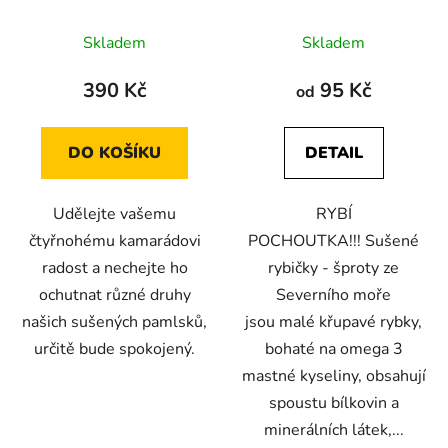
Průměrné
Průměrné
Skladem
Skladem
hodnocení
hodnocení
produktu
produktu
390 Kč
95 Kč
od
je
je
4,5
5,0
DO KOŠÍKU
DETAIL
z
z
5
5
Udělejte vašemu
RYBÍ
hvězdiček.
hvězdiček.
čtyřnohému kamarádovi
POCHOUTKA!!! Sušené
radost a nechejte ho
rybičky - šproty ze
ochutnat různé druhy
Severního moře
našich sušených pamlsků,
jsou malé křupavé rybky,
určitě bude spokojený.
bohaté na omega 3
mastné kyseliny, obsahují
spoustu bílkovin a
minerálních látek,...