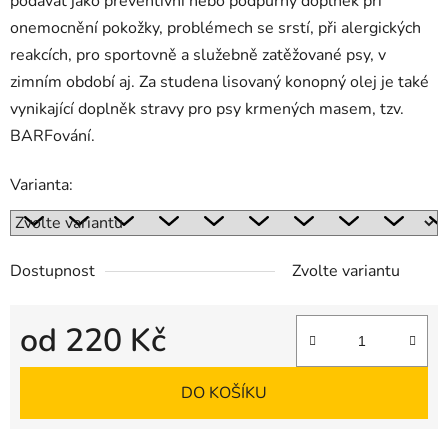
podávat jako preventivní nebo podpůrný doplněk při
onemocnění pokožky, problémech se srstí, při alergických
reakcích, pro sportovně a služebně zatěžované psy, v
zimním období aj. Za studena lisovaný konopný olej je také
vynikající doplněk stravy pro psy krmených masem, tzv.
BARFování.
Varianta:
Dostupnost
Zvolte variantu
od
220 Kč
Měrná cena:
DO KOŠÍKU