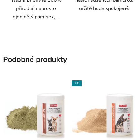
šlacha z nohy je 100%
našich sušených pamlsků,
přírodní, naprosto
určitě bude spokojený.
ojedinělý pamlsek,...
Podobné produkty
TIP