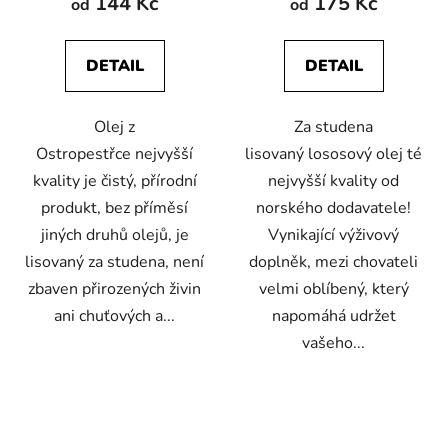
144 Kč
175 Kč
od
od
je
je
5,0
4,5
DETAIL
DETAIL
z
z
5
5
Olej z
Za studena
hvězdiček.
hvězdiček.
Ostropestřce nejvyšší
lisovaný lososový olej té
kvality je čistý, přírodní
nejvyšší kvality od
produkt, bez příměsí
norského dodavatele!
jiných druhů olejů, je
Vynikající výživový
lisovaný za studena, není
doplněk, mezi chovateli
zbaven přirozených živin
velmi oblíbený, který
ani chuťových a...
napomáhá udržet
vašeho...