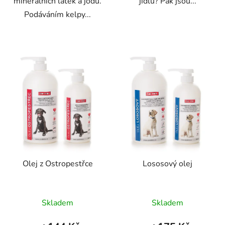
minerálních látek a jódu.
jídlu? Pak jsou...
Podáváním kelpy...
Olej z Ostropestřce
Lososový olej
Průměrné
Průměrné
Skladem
Skladem
hodnocení
hodnocení
produktu
produktu