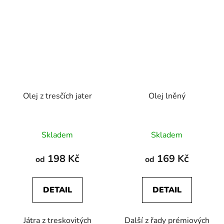
Olej z tresčích jater
Olej lněný
Průměrné
Průměrné
Skladem
Skladem
hodnocení
hodnocení
produktu
produktu
198 Kč
169 Kč
od
od
je
je
5,0
4,8
DETAIL
DETAIL
z
z
5
5
Játra z treskovitých
Další z řady prémiových
hvězdiček.
hvězdiček.