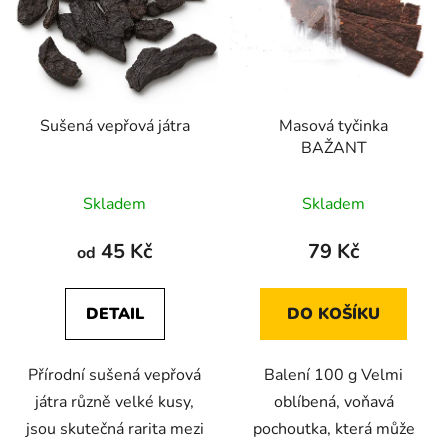
Sušená vepřová játra
Masová tyčinka
BAŽANT
Průměrné
Průměrné
Skladem
Skladem
hodnocení
hodnocení
produktu
produktu
45 Kč
79 Kč
od
je
je
5,0
5,0
DETAIL
DO KOŠÍKU
z
z
5
5
Přírodní sušená vepřová
Balení 100 g Velmi
hvězdiček.
hvězdiček.
játra různě velké kusy,
oblíbená, voňavá
jsou skutečná rarita mezi
pochoutka, která může