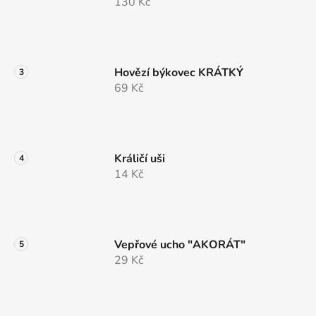
130 Kč
Hovězí býkovec KRÁTKÝ
69 Kč
Králičí uši
14 Kč
Vepřové ucho "AKORÁT"
29 Kč