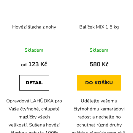
Hovězí šlacha z nohy
Balíček MIX 1,5 kg
Průměrné
Průměrné
Skladem
Skladem
hodnocení
hodnocení
produktu
produktu
123 Kč
580 Kč
od
je
je
4,8
5,0
DETAIL
DO KOŠÍKU
z
z
5
5
Opravdová LAHŮDKA pro
Udělejte vašemu
hvězdiček.
hvězdiček.
Vaše čtyřnohé, chlupaté
čtyřnohému kamarádovi
mazlíčky všech
radost a nechejte ho
velikostí. Sušená hovězí
ochutnat různé druhy