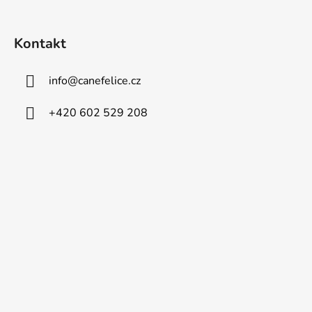
Kontakt
info
@
canefelice.cz
+420 602 529 208