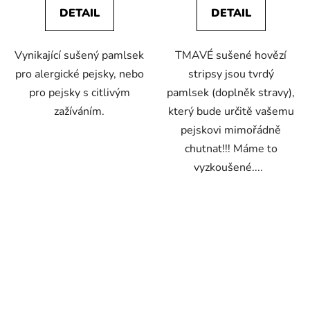
5,0
5,0
DETAIL
DETAIL
z
z
5
5
Vynikající sušený pamlsek
TMAVÉ sušené hovězí
hvězdiček.
hvězdiček.
pro alergické pejsky, nebo
stripsy jsou tvrdý
pro pejsky s citlivým
pamlsek (doplněk stravy),
zažíváním.
který bude určitě vašemu
pejskovi mimořádně
chutnat!!! Máme to
vyzkoušené....