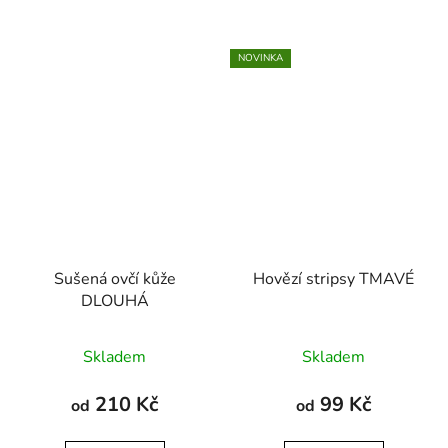
NOVINKA
Sušená ovčí kůže
Hovězí stripsy TMAVÉ
DLOUHÁ
Průměrné
Průměrné
Skladem
Skladem
hodnocení
hodnocení
produktu
produktu
210 Kč
99 Kč
od
od
je
je