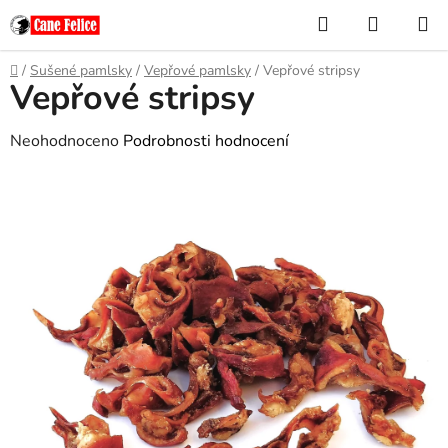
Přejít
Hledat
NÁKUP
na
KOŠÍK
obsah
Domů
/
Sušené pamlsky
/
Vepřové pamlsky
/
Vepřové stripsy
Vepřové stripsy
Průměrné
Neohodnoceno
Podrobnosti hodnocení
hodnocení
produktu
je
0,0
z
5
hvězdiček.