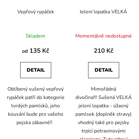
Vepřový rypáček
Jelení lopatka VELKÁ
Průměrné
Průměrné
Skladem
Momentálně nedostupné
hodnocení
hodnocení
produktu
produktu
135 Kč
210 Kč
od
je
je
4,3
5,0
DETAIL
DETAIL
z
z
5
5
Oblíbený sušený vepřový
Mimořádná
hvězdiček.
hvězdiček.
rypáček patří do kategorie
divočina!!! Sušená VELKÁ
tvrdých pamlsků, jeho
jelení lopatka - úžasný
kousání bude pro vašeho
pamlsek (doplněk stravy)
pejska zábavné!!
vhodný také pro pejsky
trpící potravinovými