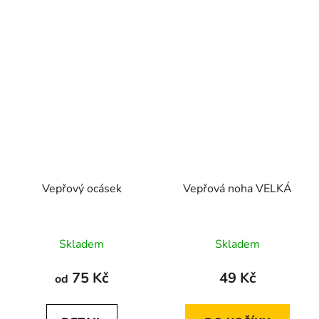
Vepřový ocásek
Vepřová noha VELKÁ
Průměrné
Průměrné
Skladem
Skladem
hodnocení
hodnocení
produktu
produktu
75 Kč
49 Kč
od
je
je
5,0
5,0