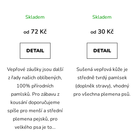
Průměrné
Průměrné
Skladem
Skladem
hodnocení
hodnocení
produktu
produktu
72 Kč
30 Kč
od
od
je
je
4,7
5,0
DETAIL
DETAIL
z
z
5
5
Vepřové záušky jsou další
Sušená vepřová kůže je
hvězdiček.
hvězdiček.
z řady našich oblíbených,
středně tvrdý pamlsek
100% přírodních
(doplněk stravy), vhodný
pamlsků. Pro zábavu z
pro všechna plemena psů.
kousání doporučujeme
spíše pro menší a střední
plemena pejsků, pro
velkého psa je to...