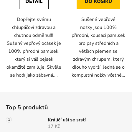
DETAIL
DO KOŠÍKU
z
z
5
5
Dopřejte svému
Sušené vepřové
hvězdiček.
hvězdiček.
chlupáčovi zdravou a
nožky jsou 100%
chutnou odměnu!!!
přírodní, kousací pamlsek
Sušený vepřový ocásek je
pro psy středních a
100% přírodní pamlsek,
větších plemen se
který si váš pejsek
zdravým chrupem, který
okamžitě zamiluje. Skvěle
dlouho vydrží. Jedná se o
se hodí jako zábavná,...
kompletní nožky včetně...
Z
á
Top 5 produktů
p
a
Králičí uši se srstí
t
17 Kč