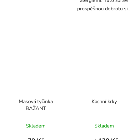
alergiemi. Tuto zdraví
prospěšnou dobrotu si...
Masová tyčinka
Kachní krky
BAŽANT
Průměrné
Průměrné
Skladem
Skladem
hodnocení
hodnocení
produktu
produktu