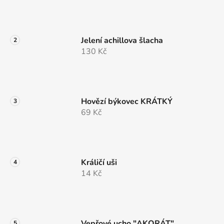
í
Jelení achillova šlacha
130 Kč
Hovězí býkovec KRÁTKÝ
69 Kč
Králičí uši
14 Kč
Vepřové ucho "AKORÁT"