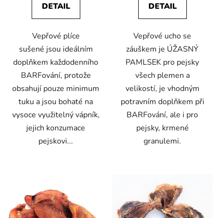
DETAIL
DETAIL
z
z
5
5
Vepřové plíce
Vepřové ucho se
hvězdiček.
hvězdiček.
sušené jsou ideálním
záuškem je ÚŽASNÝ
doplňkem každodenního
PAMLSEK pro pejsky
BARFování, protože
všech plemen a
obsahují pouze minimum
velikostí, je vhodným
tuku a jsou bohaté na
potravním doplňkem při
vysoce využitelný vápník,
BARFování, ale i pro
jejich konzumace
pejsky, krmené
pejskovi...
granulemi.