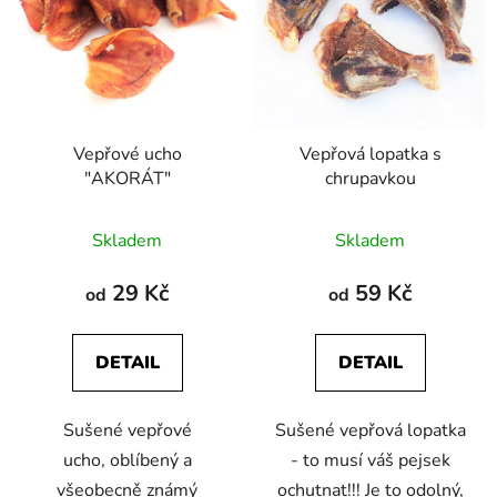
Vepřové ucho
Vepřová lopatka s
"AKORÁT"
chrupavkou
Průměrné
Průměrné
Skladem
Skladem
hodnocení
hodnocení
produktu
produktu
29 Kč
59 Kč
od
od
je
je
4,4
4,8
DETAIL
DETAIL
z
z
5
5
Sušené vepřové
Sušené vepřová lopatka
hvězdiček.
hvězdiček.
ucho, oblíbený a
- to musí váš pejsek
všeobecně známý
ochutnat!!! Je to odolný,