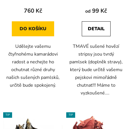
hodnocení
hodnocení
produktu
produktu
760 Kč
99 Kč
od
je
je
5,0
5,0
DO KOŠÍKU
DETAIL
z
z
5
5
Udělejte vašemu
TMAVÉ sušené hovězí
hvězdiček.
hvězdiček.
čtyřnohému kamarádovi
stripsy jsou tvrdý
radost a nechejte ho
pamlsek (doplněk stravy),
ochutnat různé druhy
který bude určitě vašemu
našich sušených pamlsků,
pejskovi mimořádně
určitě bude spokojený.
chutnat!!! Máme to
vyzkoušené....
TIP
TIP