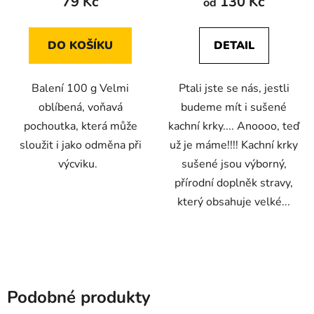
79 Kč
130 Kč
od
je
je
5,0
5,0
DO KOŠÍKU
DETAIL
z
z
5
5
Balení 100 g Velmi
Ptali jste se nás, jestli
hvězdiček.
hvězdiček.
oblíbená, voňavá
budeme mít i sušené
pochoutka, která může
kachní krky.... Anoooo, teď
sloužit i jako odměna při
už je máme!!!! Kachní krky
výcviku.
sušené jsou výborný,
přírodní doplněk stravy,
který obsahuje velké...
Podobné produkty