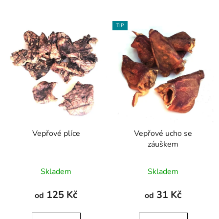
TIP
Vepřové plíce
Vepřové ucho se
záuškem
Průměrné
Průměrné
Skladem
Skladem
hodnocení
hodnocení
produktu
produktu
125 Kč
31 Kč
od
od
je
je
5,0
4,9