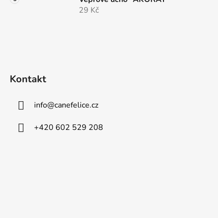
29 Kč
Kontakt
info
@
canefelice.cz
+420 602 529 208