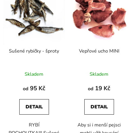
Sušené rybičky - šproty
Vepřové ucho MINI
Průměrné
Průměrné
Skladem
Skladem
hodnocení
hodnocení
produktu
produktu
95 Kč
19 Kč
od
od
je
je
5,0
5,0
DETAIL
DETAIL
z
z
5
5
RYBÍ
Aby si i menší pejsci
hvězdiček.
hvězdiček.