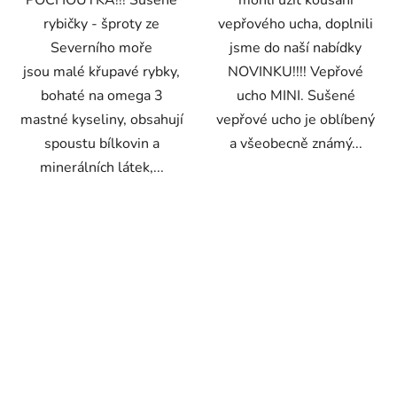
POCHOUTKA!!! Sušené
mohli užít kousání
rybičky - šproty ze
vepřového ucha, doplnili
Severního moře
jsme do naší nabídky
jsou malé křupavé rybky,
NOVINKU!!!! Vepřové
bohaté na omega 3
ucho MINI. Sušené
mastné kyseliny, obsahují
vepřové ucho je oblíbený
spoustu bílkovin a
a všeobecně známý...
minerálních látek,...