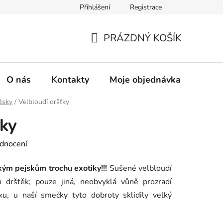
Přihlášení
Registrace
PRÁZDNÝ KOŠÍK
NÁKUPNÍ
KOŠÍK
O nás
Kontakty
Moje objednávka
lsky
/
Velbloudí dršťky
ťky
dnocení
kým pejskům trochu exotiky!!!
Sušené velbloudí
 drštěk; pouze jiná, neobvyklá vůně prozradí
u, u naší smečky tyto dobroty sklidily velký