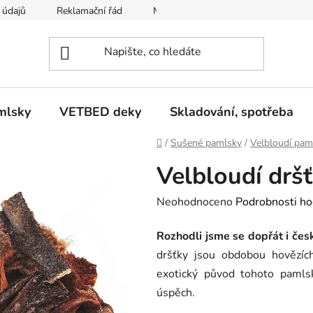
 údajů
Reklamační řád
Moje objednávka
mlsky
VETBED deky
Skladování, spotřeba
Domů
/
Sušené pamlsky
/
Velbloudí pam
Velbloudí drš
Průměrné
Neohodnoceno
Podrobnosti ho
hodnocení
Rozhodli jsme se dopřát i čes
produktu
dršťky jsou obdobou hovězích
je
exotický původ tohoto pamlsk
0,0
úspěch.
z