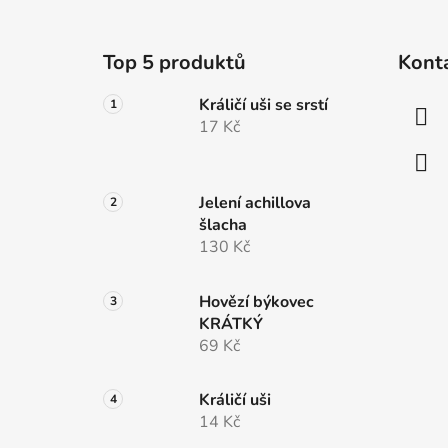
Z
á
Top 5 produktů
Kont
p
a
Králičí uši se srstí
t
17 Kč
í
Jelení achillova
šlacha
130 Kč
Hovězí býkovec
KRÁTKÝ
69 Kč
Králičí uši
14 Kč