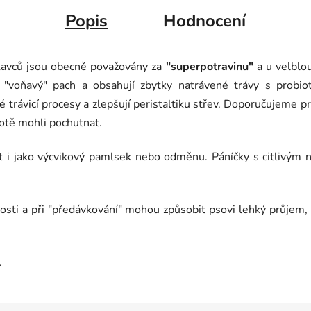
Popis
Hodnocení
ýkavců jsou obecně považovány za
"superpotravinu"
a u velblou
ký "voňavý" pach a obsahují zbytky natrávené trávy s probiot
é trávicí procesy a zlepšují peristaltiku střev. Doporučujeme pr
rotě mohli pochutnat.
at i jako výcvikový pamlsek nebo odměnu. Páníčky s citlivým
třnosti a při "předávkování" mohou způsobit psovi lehký průje
.