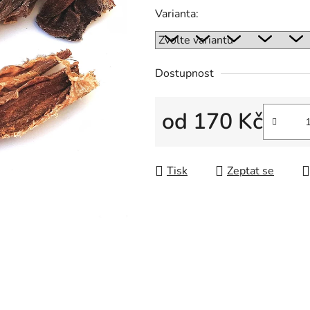
5
Varianta:
hvězdiček.
Dostupnost
od
170 Kč
Měrná cena:
Tisk
Zeptat se