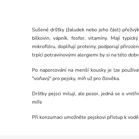
Sušené dršťky (žaludek nebo jeho část) přežv
bílkovin, vápník, fosfor, vitamíny. Mají typic
mikroflóru, doplňují proteiny, podporují
přirozen
trpící potravinovými alergiemi by si na této dob
Po naporcování na menší kousky je lze použív
"voňavý" pro pejsky, míň už pro člověka.
Dršťky pejsci milují, ale pozor, jedná se o vni
míře
Při konzumaci umožněte pejskovi přístup k vodě