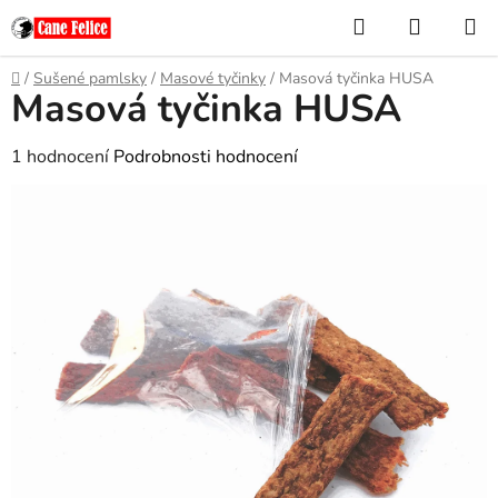
Přejít
Hledat
NÁKUP
na
KOŠÍK
obsah
Domů
/
Sušené pamlsky
/
Masové tyčinky
/
Masová tyčinka HUSA
Masová tyčinka HUSA
Průměrné
1 hodnocení
Podrobnosti hodnocení
hodnocení
produktu
je
5,0
z
5
hvězdiček.