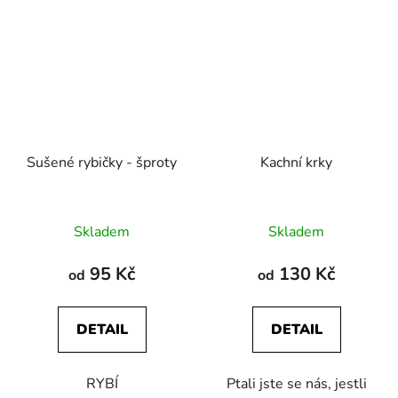
Sušené rybičky - šproty
Kachní krky
Průměrné
Průměrné
Skladem
Skladem
hodnocení
hodnocení
produktu
produktu
95 Kč
130 Kč
od
od
je
je
5,0
5,0
DETAIL
DETAIL
z
z
5
5
RYBÍ
Ptali jste se nás, jestli
hvězdiček.
hvězdiček.