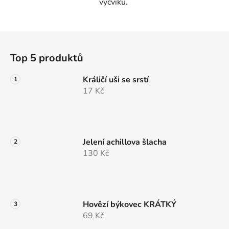
výcviku.
Z
á
Top 5 produktů
p
a
Králičí uši se srstí
t
17 Kč
í
Jelení achillova šlacha
130 Kč
Hovězí býkovec KRÁTKÝ
69 Kč