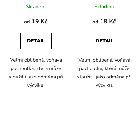
Průměrné
Průměrné
Skladem
Skladem
hodnocení
hodnocení
produktu
produktu
19 Kč
19 Kč
od
od
je
je
4,6
5,0
DETAIL
DETAIL
z
z
5
5
Velmi oblíbená, voňavá
Velmi oblíbená, voňavá
hvězdiček.
hvězdiček.
pochoutka, která může
pochoutka, která může
sloužit i jako odměna při
sloužit i jako odměna při
výcviku.
výcviku.