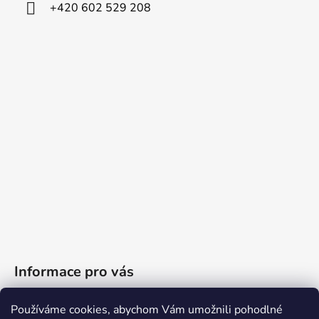
+420 602 529 208
Informace pro vás
Obchodní podmínky
Používáme cookies, abychom Vám umožnili pohodlné