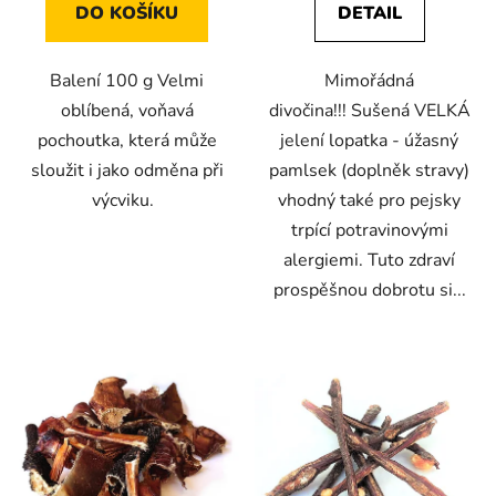
DO KOŠÍKU
DETAIL
z
z
5
5
Balení 100 g Velmi
Mimořádná
hvězdiček.
hvězdiček.
oblíbená, voňavá
divočina!!! Sušená VELKÁ
pochoutka, která může
jelení lopatka - úžasný
sloužit i jako odměna při
pamlsek (doplněk stravy)
výcviku.
vhodný také pro pejsky
trpící potravinovými
alergiemi. Tuto zdraví
prospěšnou dobrotu si...