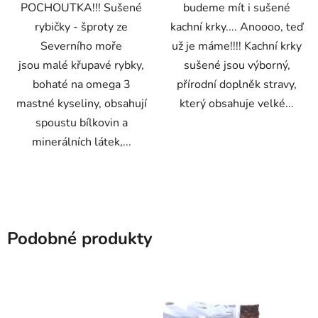
POCHOUTKA!!! Sušené
budeme mít i sušené
rybičky - šproty ze
kachní krky.... Anoooo, teď
Severního moře
už je máme!!!! Kachní krky
jsou malé křupavé rybky,
sušené jsou výborný,
bohaté na omega 3
přírodní doplněk stravy,
mastné kyseliny, obsahují
který obsahuje velké...
spoustu bílkovin a
minerálních látek,...
Podobné produkty