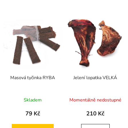
Masová tyčinka RYBA
Jelení lopatka VELKÁ
Průměrné
Průměrné
Skladem
Momentálně nedostupné
hodnocení
hodnocení
produktu
produktu
79 Kč
210 Kč
je
je
5,0
5,0