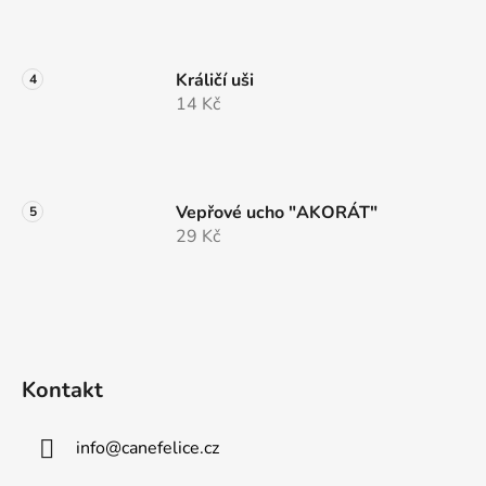
Králičí uši
14 Kč
Vepřové ucho "AKORÁT"
29 Kč
Kontakt
info
@
canefelice.cz