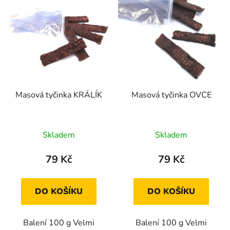
Masová tyčinka KRÁLÍK
Masová tyčinka OVCE
Průměrné
Průměrné
Skladem
Skladem
hodnocení
hodnocení
produktu
produktu
79 Kč
79 Kč
je
je
5,0
5,0
DO KOŠÍKU
DO KOŠÍKU
z
z
5
5
Balení 100 g Velmi
Balení 100 g Velmi
hvězdiček.
hvězdiček.