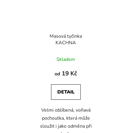
Masová tyčinka
KACHNA
Průměrné
Skladem
hodnocení
produktu
19 Kč
od
je
5,0
DETAIL
z
5
Velmi oblíbená, voňavá
hvězdiček.
pochoutka, která může
sloužit i jako odměna při