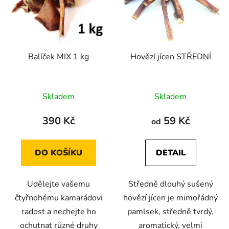
Balíček MIX 1 kg
Hovězí jícen STŘEDNÍ
Průměrné
Průměrné
Skladem
Skladem
hodnocení
hodnocení
produktu
produktu
390 Kč
59 Kč
od
je
je
4,5
4,8
DO KOŠÍKU
DETAIL
z
z
5
5
Udělejte vašemu
Středně dlouhý sušený
hvězdiček.
hvězdiček.
čtyřnohému kamarádovi
hovězí jícen je mimořádný
radost a nechejte ho
pamlsek, středně tvrdý,
ochutnat různé druhy
aromatický, velmi