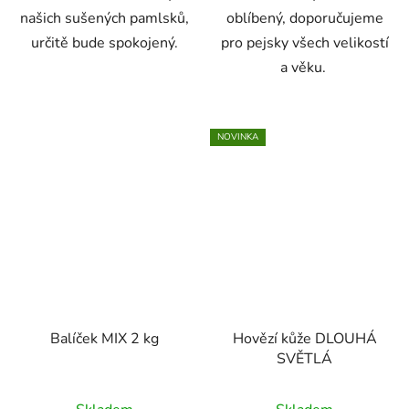
našich sušených pamlsků,
oblíbený, doporučujeme
určitě bude spokojený.
pro pejsky všech velikostí
a věku.
NOVINKA
Balíček MIX 2 kg
Hovězí kůže DLOUHÁ
SVĚTLÁ
Průměrné
Průměrné