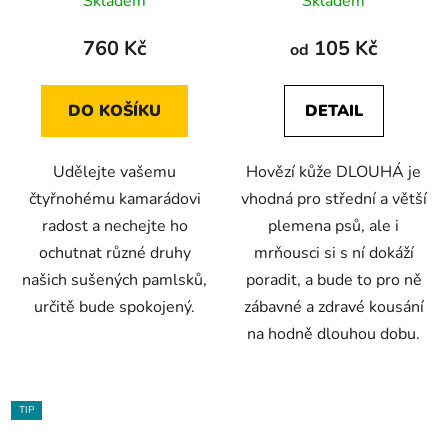
Skladem
Skladem
hodnocení
hodnocení
produktu
produktu
760 Kč
105 Kč
od
je
je
5,0
4,0
DO KOŠÍKU
DETAIL
z
z
5
5
Udělejte vašemu
Hovězí kůže DLOUHÁ je
hvězdiček.
hvězdiček.
čtyřnohému kamarádovi
vhodná pro střední a větší
radost a nechejte ho
plemena psů, ale i
ochutnat různé druhy
mrňousci si s ní dokáží
našich sušených pamlsků,
poradit, a bude to pro ně
určitě bude spokojený.
zábavné a zdravé kousání
na hodně dlouhou dobu.
TIP