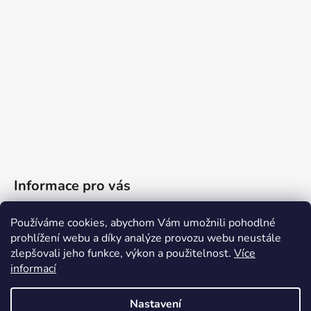
Informace pro vás
Obchodní podmínky
Používáme cookies, abychom Vám umožnili pohodlné
prohlížení webu a díky analýze provozu webu neustále
Podmínky ochrany osobních údajů
zlepšovali jeho funkce, výkon a použitelnost.
Více
Reklamační řád
informací
Moje objednávka
Nastavení