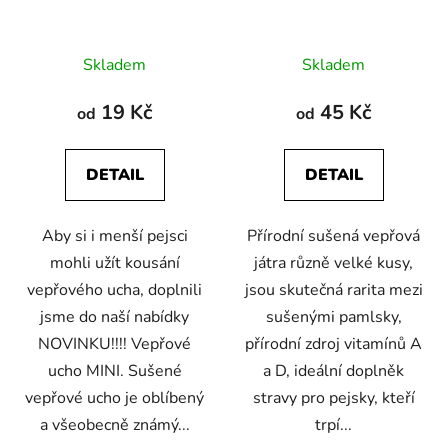
Průměrné
Průměrné
Skladem
Skladem
hodnocení
hodnocení
produktu
produktu
19 Kč
45 Kč
od
od
je
je
5,0
5,0
DETAIL
DETAIL
z
z
5
5
Aby si i menší pejsci
Přírodní sušená vepřová
hvězdiček.
hvězdiček.
mohli užít kousání
játra různě velké kusy,
vepřového ucha, doplnili
jsou skutečná rarita mezi
jsme do naší nabídky
sušenými pamlsky,
NOVINKU!!!! Vepřové
přírodní zdroj vitamínů A
ucho MINI. Sušené
a D, ideální doplněk
vepřové ucho je oblíbený
stravy pro pejsky, kteří
a všeobecně známý...
trpí...