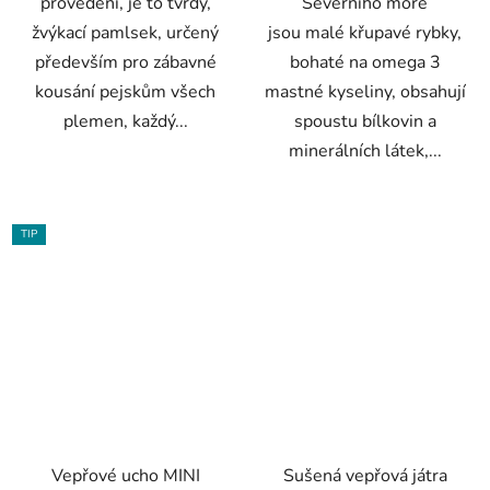
provedení, je to tvrdý,
Severního moře
žvýkací pamlsek, určený
jsou malé křupavé rybky,
především pro zábavné
bohaté na omega 3
kousání pejskům všech
mastné kyseliny, obsahují
plemen, každý...
spoustu bílkovin a
minerálních látek,...
TIP
Vepřové ucho MINI
Sušená vepřová játra