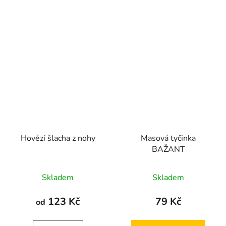
Hovězí šlacha z nohy
Masová tyčinka
BAŽANT
Průměrné
Průměrné
Skladem
Skladem
hodnocení
hodnocení
produktu
produktu
123 Kč
79 Kč
od
je
je
4,8
5,0