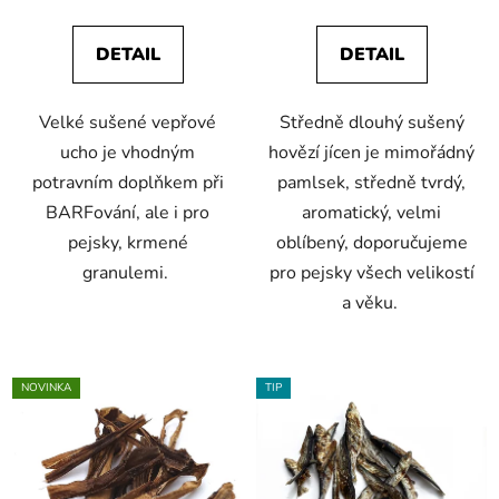
je
je
5,0
4,8
DETAIL
DETAIL
z
z
5
5
Velké sušené vepřové
Středně dlouhý sušený
hvězdiček.
hvězdiček.
ucho je vhodným
hovězí jícen je mimořádný
potravním doplňkem při
pamlsek, středně tvrdý,
BARFování, ale i pro
aromatický, velmi
pejsky, krmené
oblíbený, doporučujeme
granulemi.
pro pejsky všech velikostí
a věku.
NOVINKA
TIP