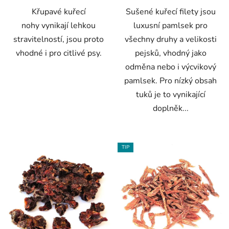
Křupavé kuřecí
Sušené kuřecí filety jsou
hvězdiček.
hvězdiček.
nohy vynikají lehkou
luxusní pamlsek pro
stravitelností, jsou proto
všechny druhy a velikosti
vhodné i pro citlivé psy.
pejsků, vhodný jako
odměna nebo i výcvikový
pamlsek. Pro nízký obsah
tuků je to vynikající
doplněk...
TIP