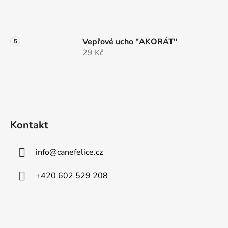
Vepřové ucho "AKORÁT"
29 Kč
Kontakt
info
@
canefelice.cz
+420 602 529 208