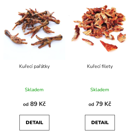
Kuřecí pařátky
Kuřecí filety
Průměrné
Průměrné
Skladem
Skladem
hodnocení
hodnocení
produktu
produktu
89 Kč
79 Kč
od
od
je
je
5,0
5,0
DETAIL
DETAIL
z
z
5
5