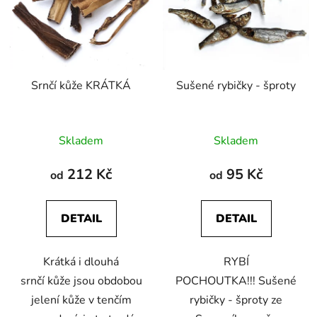
Srnčí kůže KRÁTKÁ
Sušené rybičky - šproty
Průměrné
Skladem
Skladem
hodnocení
produktu
212 Kč
95 Kč
od
od
je
5,0
DETAIL
DETAIL
z
5
Krátká i dlouhá
RYBÍ
hvězdiček.
srnčí kůže jsou obdobou
POCHOUTKA!!! Sušené
jelení kůže v tenčím
rybičky - šproty ze