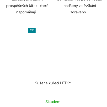
prospěšných látek, které
nadšený ze žvýkání
napomáhají...
zdravého...
TIP
Sušené kuřecí LETKY
Průměrné
Skladem
hodnocení