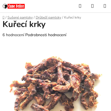
Přejít
Hledat
NÁKUP
na
KOŠÍK
obsah
Domů
/
Sušené pamlsky
/
Drůbeží pamlsky
/
Kuřecí krky
Kuřecí krky
Průměrné
6 hodnocení
Podrobnosti hodnocení
hodnocení
produktu
je
4,7
z
5
hvězdiček.