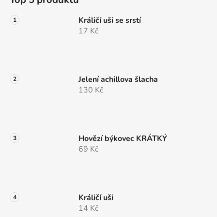
p
a
Králičí uši se srstí
t
17 Kč
í
Jelení achillova šlacha
130 Kč
Hovězí býkovec KRÁTKÝ
69 Kč
Králičí uši
14 Kč