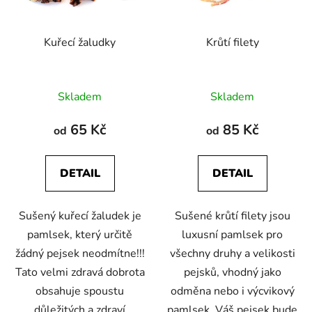
Kuřecí žaludky
Krůtí filety
Průměrné
Průměrné
Skladem
Skladem
hodnocení
hodnocení
produktu
produktu
65 Kč
85 Kč
od
od
je
je
5,0
5,0
DETAIL
DETAIL
z
z
5
5
Sušený kuřecí žaludek je
Sušené krůtí filety jsou
hvězdiček.
hvězdiček.
pamlsek, který určitě
luxusní pamlsek pro
žádný pejsek neodmítne!!!
všechny druhy a velikosti
Tato velmi zdravá dobrota
pejsků, vhodný jako
obsahuje spoustu
odměna nebo i výcvikový
důležitých a zdraví
pamlsek. Váš pejsek bude