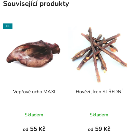
Související produkty
TIP
Vepřové ucho MAXI
Hovězí jícen STŘEDNÍ
Průměrné
Průměrné
Skladem
Skladem
hodnocení
hodnocení
produktu
produktu
55 Kč
59 Kč
od
od