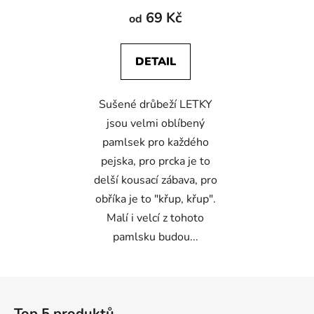
produktu
69 Kč
od
je
4,8
DETAIL
z
5
Sušené drůbeží LETKY
hvězdiček.
jsou velmi oblíbený
pamlsek pro každého
pejska, pro prcka je to
delší kousací zábava, pro
obříka je to "křup, křup".
Malí i velcí z tohoto
pamlsku budou...
Z
á
Top 5 produktů