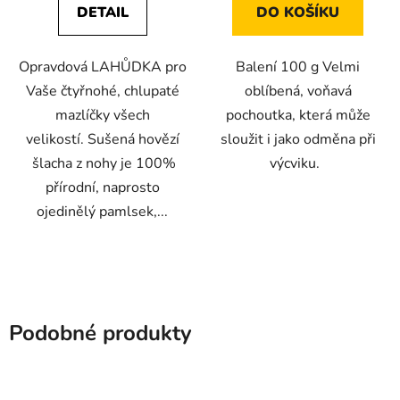
DETAIL
DO KOŠÍKU
z
z
5
5
Opravdová LAHŮDKA pro
Balení 100 g Velmi
hvězdiček.
hvězdiček.
Vaše čtyřnohé, chlupaté
oblíbená, voňavá
mazlíčky všech
pochoutka, která může
velikostí. Sušená hovězí
sloužit i jako odměna při
šlacha z nohy je 100%
výcviku.
přírodní, naprosto
ojedinělý pamlsek,...
Podobné produkty