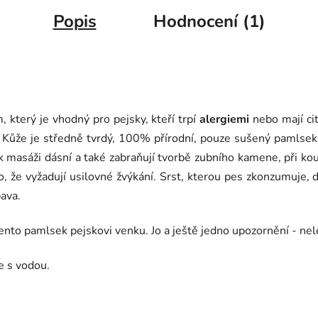
Popis
Hodnocení (1)
který je vhodný pro pejsky, kteří trpí
alergiemi
nebo mají cit
Kůže je středně tvrdý, 100% přírodní, pouze sušený pamlsek, k
 masáži dásní a také zabraňují tvorbě zubního kamene, při kous
o, že vyžadují usilovné žvýkání. Srst, kterou pes zkonzumuje, do
ava.
ento pamlsek pejskovi venku. Jo a ještě jedno upozornění - ne
e s vodou.