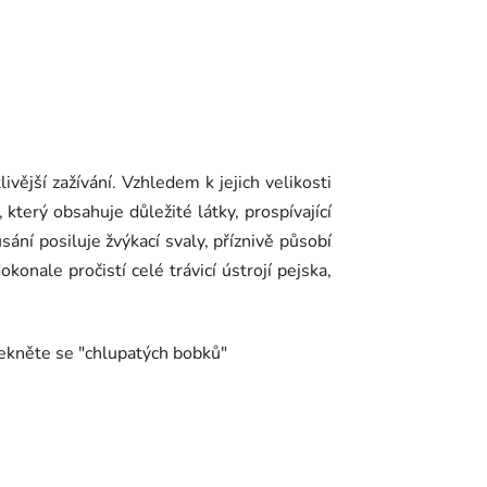
livější zažívání. Vzhledem k jejich velikosti
terý obsahuje důležité látky, prospívající
ání posiluje žvýkací svaly, příznivě působí
konale pročistí celé trávicí ústrojí pejska,
lekněte se "chlupatých bobků"