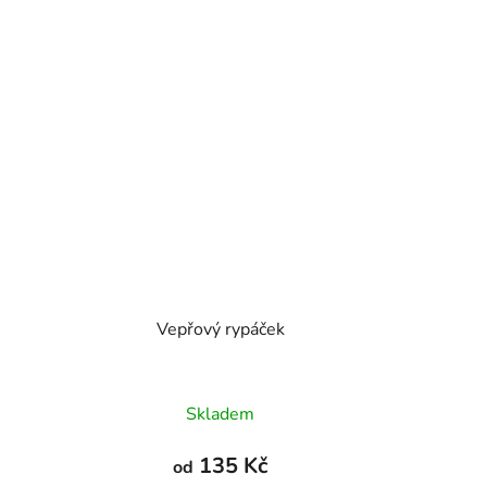
Vepřový rypáček
Průměrné
Skladem
hodnocení
produktu
135 Kč
od
je