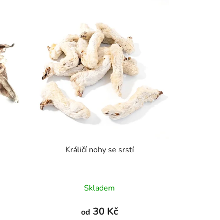
Králičí nohy se srstí
Průměrné
Skladem
hodnocení
produktu
30 Kč
od
je