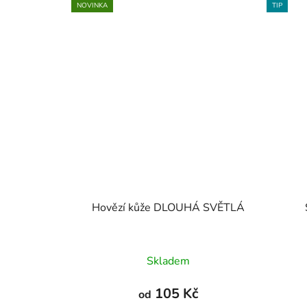
NOVINKA
TIP
Hovězí kůže DLOUHÁ SVĚTLÁ
Průměrné
Skladem
hodnocení
produktu
105 Kč
od
je