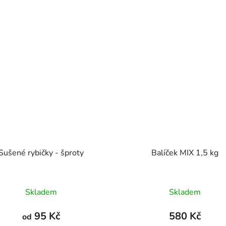
Sušené rybičky - šproty
Balíček MIX 1,5 kg
Průměrné
Průměrné
Skladem
Skladem
hodnocení
hodnocení
produktu
produktu
95 Kč
580 Kč
od
je
je