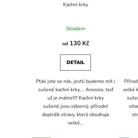
Kachní krky
Průměrné
Skladem
hodnocení
produktu
130 Kč
od
je
5,0
DETAIL
z
5
Ptali jste se nás, jestli budeme mít i
Přírod
hvězdiček.
sušené kachní krky.... Anoooo, teď
velké 
už je máme!!!! Kachní krky
suše
sušené jsou výborný, přírodní
vita
doplněk stravy, který obsahuje
str
velké...