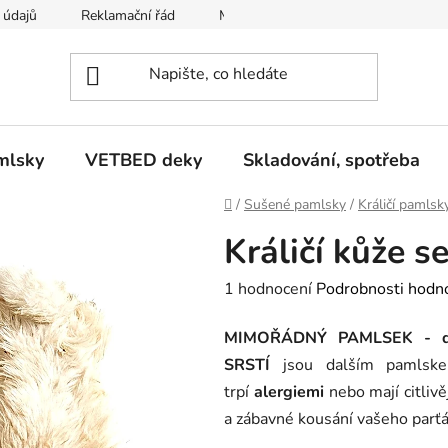
 údajů
Reklamační řád
Moje objednávka
mlsky
VETBED deky
Skladování, spotřeba
Domů
/
Sušené pamlsky
/
Králičí pamlsk
Králičí kůže s
Průměrné
1 hodnocení
Podrobnosti hodn
hodnocení
MIMOŘÁDNÝ PAMLSEK - dlo
produktu
SRSTÍ
jsou dalším pamlskem
je
trpí
alergiemi
nebo mají citliv
5,0
a zábavné kousání vašeho parťá
z