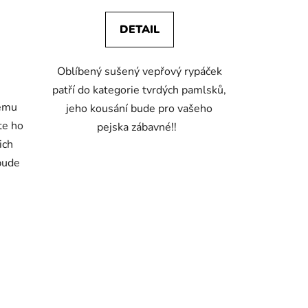
4,3
DETAIL
z
5
Oblíbený sušený vepřový rypáček
hvězdiček.
patří do kategorie tvrdých pamlsků,
hému
jeho kousání bude pro vašeho
te ho
pejska zábavné!!
ich
bude