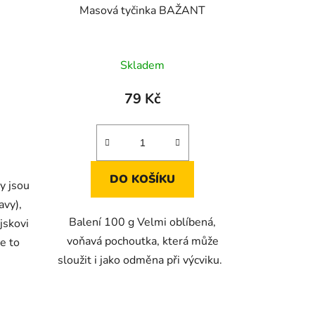
Masová tyčinka BAŽANT
Průměrné
Skladem
hodnocení
produktu
79 Kč
je
5,0
z
5
DO KOŠÍKU
y jsou
hvězdiček.
avy),
Balení 100 g Velmi oblíbená,
jskovi
voňavá pochoutka, která může
e to
sloužit i jako odměna při výcviku.