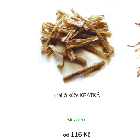
Králičí kůže KRÁTKÁ
Průměrné
Skladem
hodnocení
produktu
116 Kč
od
je