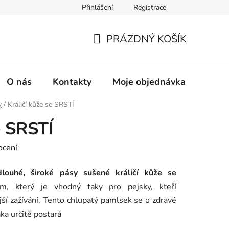
Přihlášení
Registrace
PRÁZDNÝ KOŠÍK
NÁKUPNÍ
KOŠÍK
O nás
Kontakty
Moje objednávka
y
/
Králičí kůže se SRSTÍ
e SRSTÍ
ocení
uhé, široké pásy
sušené
králičí kůže se
, který je vhodný taky pro pejsky, kteří
ější zažívání. Tento chlupatý pamlsek se o zdravé
ka určitě postará