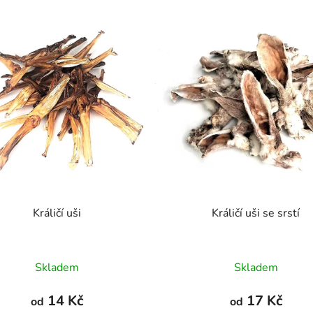
Králičí uši
Králičí uši se srstí
Průměrné
Průměrné
Skladem
Skladem
hodnocení
hodnocení
produktu
produktu
14 Kč
17 Kč
od
od
je
je