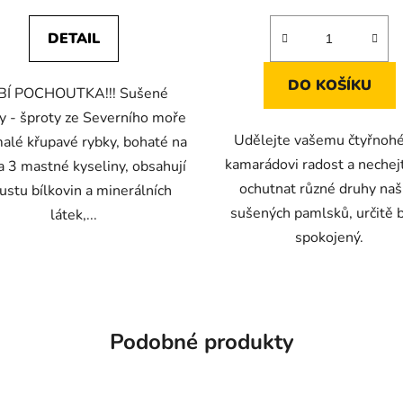
5,0
5,0
DETAIL
z
z
5
5
DO KOŠÍKU
BÍ POCHOUTKA!!! Sušené
hvězdiček.
hvězdiček.
ky - šproty ze Severního moře
Udělejte vašemu čtyřno
malé křupavé rybky, bohaté na
kamarádovi radost a nechej
 3 mastné kyseliny, obsahují
ochutnat různé druhy naš
ustu bílkovin a minerálních
sušených pamlsků, určitě 
látek,...
spokojený.
Podobné produkty