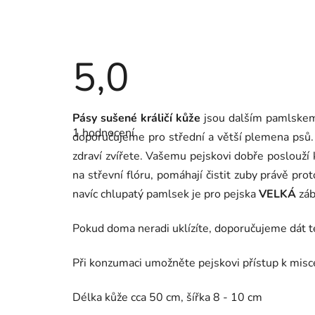
5,0
Průměrné
Pásy sušené
králičí kůže
jsou dalším pamlskem, 
hodnocení
1 hodnocení
produktu
doporučujeme pro střední a větší plemena psů. 
je
zdraví zvířete. Vašemu pejskovi dobře poslouží k
5,0
z
na střevní flóru, pomáhají čistit zuby právě prot
5
hvězdiček.
navíc chlupatý pamlsek je pro pejska
VELKÁ
záb
Pokud doma neradi uklízíte, doporučujeme dát t
Při konzumaci umožněte pejskovi přístup k misc
Délka kůže cca 50 cm, šířka 8 - 10 cm