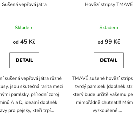
Sušená vepřová játra
Hovězí stripsy TMAVÉ
Průměrné
Průměrné
Skladem
Skladem
hodnocení
hodnocení
produktu
produktu
45 Kč
99 Kč
od
od
je
je
5,0
5,0
DETAIL
DETAIL
z
z
5
5
ní sušená vepřová játra různě
TMAVÉ sušené hovězí strips
hvězdiček.
hvězdiček.
kusy, jsou skutečná rarita mezi
tvrdý pamlsek (doplněk str
nými pamlsky, přírodní zdroj
který bude určitě vašemu pe
mínů A a D, ideální doplněk
mimořádně chutnat!!! Mám
avy pro pejsky, kteří trpí...
vyzkoušené....