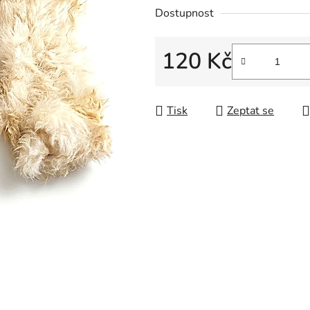
5
Dostupnost
hvězdiček.
120 Kč
Měrná cena:
Tisk
Zeptat se