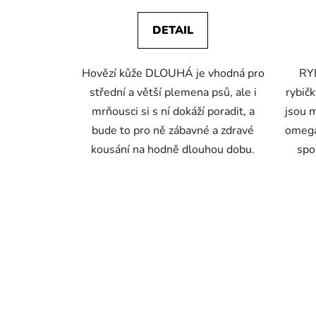
4,0
DETAIL
z
5
Hovězí kůže DLOUHÁ je vhodná pro
RY
hvězdiček.
střední a větší plemena psů, ale i
rybič
mrňousci si s ní dokáží poradit, a
jsou 
bude to pro ně zábavné a zdravé
omega
kousání na hodně dlouhou dobu.
spo