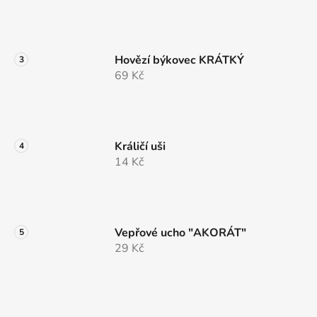
Hovězí býkovec KRÁTKÝ
69 Kč
Králičí uši
14 Kč
Vepřové ucho "AKORÁT"
29 Kč