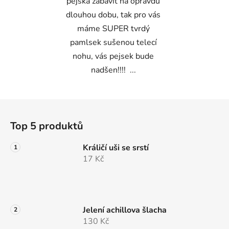
pejska zabavit na opravdu
dlouhou dobu, tak pro vás
máme SUPER tvrdý
pamlsek sušenou telecí
nohu, vás pejsek bude
nadšen!!!! ...
Z
á
Top 5 produktů
p
a
Králičí uši se srstí
t
17 Kč
í
Jelení achillova šlacha
130 Kč