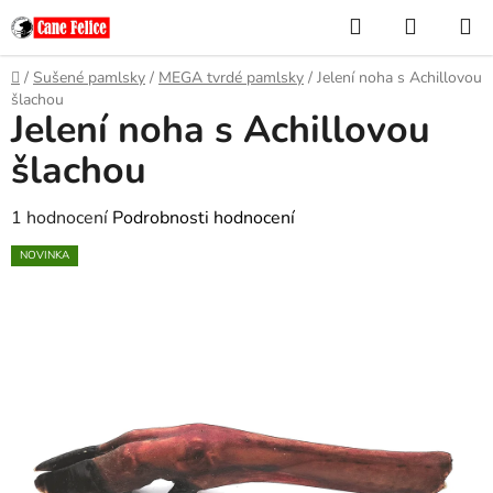
Přejít
Hledat
NÁKUP
na
KOŠÍK
obsah
Domů
/
Sušené pamlsky
/
MEGA tvrdé pamlsky
/
Jelení noha s Achillovou
šlachou
Jelení noha s Achillovou
šlachou
Průměrné
1 hodnocení
Podrobnosti hodnocení
hodnocení
NOVINKA
produktu
je
5,0
z
5
hvězdiček.