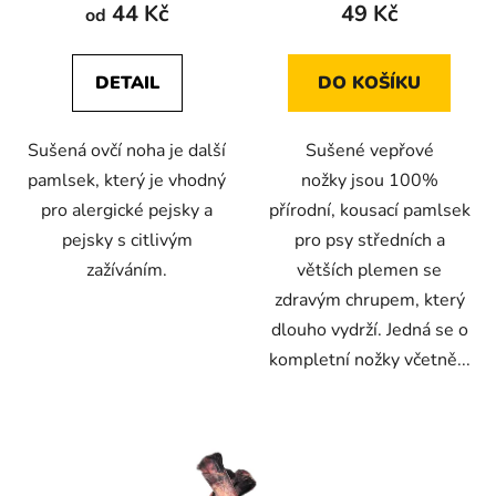
produktu
produktu
44 Kč
49 Kč
od
je
je
5,0
5,0
DETAIL
DO KOŠÍKU
z
z
5
5
Sušená ovčí noha je další
Sušené vepřové
hvězdiček.
hvězdiček.
pamlsek, který je vhodný
nožky jsou 100%
pro alergické pejsky a
přírodní, kousací pamlsek
pejsky s citlivým
pro psy středních a
zažíváním.
větších plemen se
zdravým chrupem, který
dlouho vydrží. Jedná se o
kompletní nožky včetně...