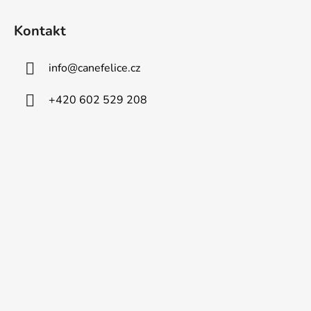
Kontakt
info
@
canefelice.cz
+420 602 529 208