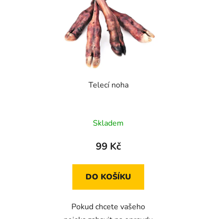
Telecí noha
Průměrné
Skladem
hodnocení
produktu
99 Kč
je
5,0
DO KOŠÍKU
z
5
Pokud chcete vašeho
hvězdiček.