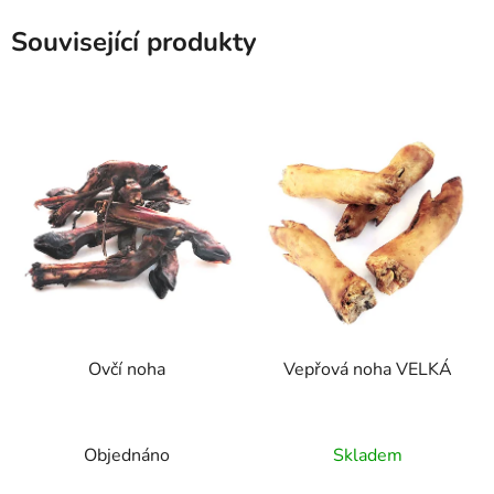
Související produkty
Ovčí noha
Vepřová noha VELKÁ
Průměrné
Průměrné
Objednáno
Skladem
hodnocení
hodnocení