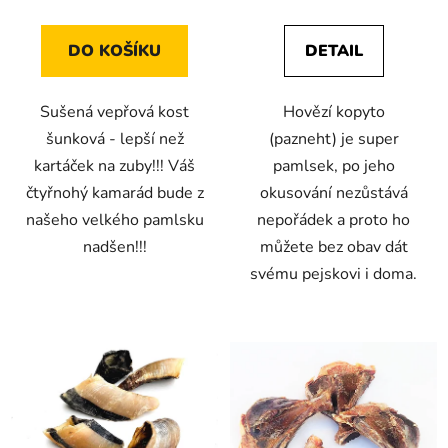
je
je
4,6
4,9
DO KOŠÍKU
DETAIL
z
z
5
5
Sušená vepřová kost
Hovězí kopyto
hvězdiček.
hvězdiček.
šunková - lepší než
(pazneht) je super
kartáček na zuby!!! Váš
pamlsek, po jeho
čtyřnohý kamarád bude z
okusování nezůstává
našeho velkého pamlsku
nepořádek a proto ho
nadšen!!!
můžete bez obav dát
svému pejskovi i doma.