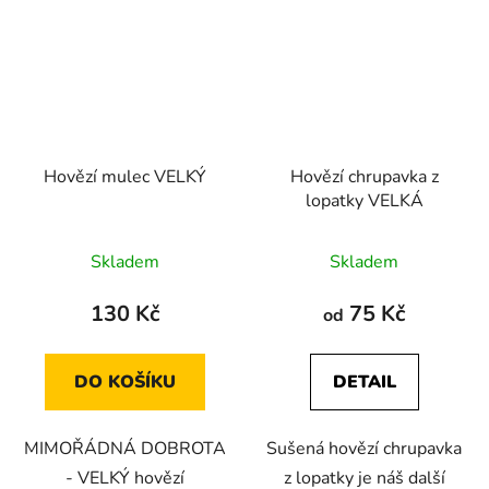
Hovězí mulec VELKÝ
Hovězí chrupavka z
lopatky VELKÁ
Průměrné
Průměrné
Skladem
Skladem
hodnocení
hodnocení
produktu
produktu
130 Kč
75 Kč
od
je
je
4,8
4,2
DO KOŠÍKU
DETAIL
z
z
5
5
MIMOŘÁDNÁ DOBROTA
Sušená hovězí chrupavka
hvězdiček.
hvězdiček.
- VELKÝ hovězí
z lopatky je náš další