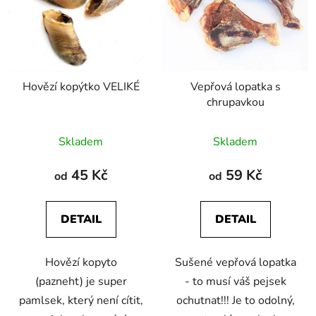
Hovězí kopýtko VELIKÉ
Vepřová lopatka s
chrupavkou
Průměrné
Průměrné
Skladem
Skladem
hodnocení
hodnocení
produktu
produktu
45 Kč
59 Kč
od
od
je
je
4,9
4,8
DETAIL
DETAIL
z
z
5
5
Hovězí kopyto
Sušené vepřová lopatka
hvězdiček.
hvězdiček.
(pazneht) je super
- to musí váš pejsek
pamlsek, který není cítit,
ochutnat!!! Je to odolný,