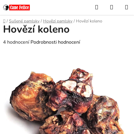
Přejít
Hledat
NÁKUP
na
KOŠÍK
obsah
Domů
/
Sušené pamlsky
/
Hovězí pamlsky
/
Hovězí koleno
Hovězí koleno
Průměrné
4 hodnocení
Podrobnosti hodnocení
hodnocení
produktu
je
4,8
z
5
hvězdiček.