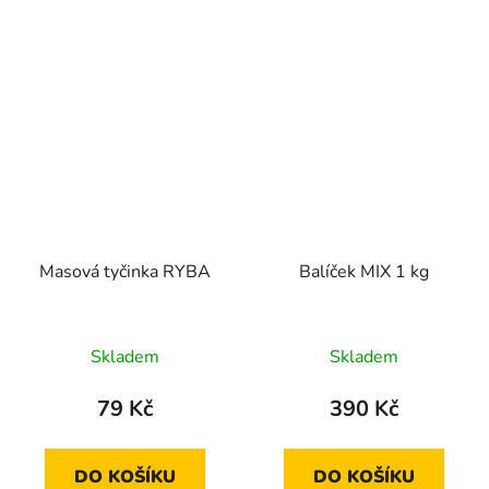
Masová tyčinka RYBA
Balíček MIX 1 kg
Průměrné
Průměrné
Skladem
Skladem
hodnocení
hodnocení
produktu
produktu
79 Kč
390 Kč
je
je
5,0
4,5
DO KOŠÍKU
DO KOŠÍKU
z
z