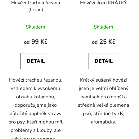
Hovězí trachea řezaná
Hovězí jícen KRÁTKÝ
(hrtan)
Průměrné
Průměrné
Skladem
Skladem
hodnocení
hodnocení
produktu
produktu
99 Kč
25 Kč
od
od
je
je
5,0
5,0
DETAIL
DETAIL
z
z
5
5
Hovězí tracheu řezanou,
Krátký sušený hovězí
hvězdiček.
hvězdiček.
vzhledem k vysokému
jícen je velmi oblíbený
obsahu kolagenu,
pamlsek pro menší a
doporučujeme jako
středně velká plemena
důležitý doplněk stravy
psů, středně tvrdý,
pro psy, kteří mohou mít
aromatický.
problémy s klouby, ale
také pro psy juniory,...