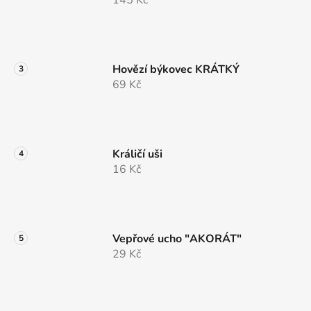
145 Kč
Hovězí býkovec KRÁTKÝ
69 Kč
Králičí uši
16 Kč
Vepřové ucho "AKORÁT"
29 Kč