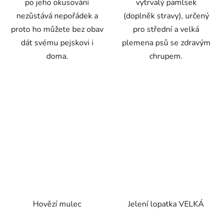
po jeho okusování
vytrvalý pamlsek
nezůstává nepořádek a
(doplněk stravy), určený
proto ho můžete bez obav
pro střední a velká
dát svému pejskovi i
plemena psů se zdravým
doma.
chrupem.
Hovězí mulec
Jelení lopatka VELKÁ