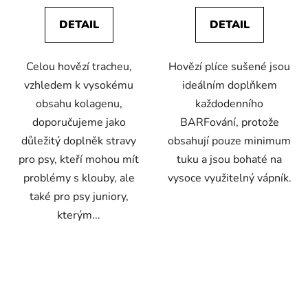
5,0
4,9
DETAIL
DETAIL
z
z
5
5
Celou hovězí tracheu,
Hovězí plíce sušené jsou
hvězdiček.
hvězdiček.
vzhledem k vysokému
ideálním doplňkem
obsahu kolagenu,
každodenního
doporučujeme jako
BARFování, protože
důležitý doplněk stravy
obsahují pouze minimum
pro psy, kteří mohou mít
tuku a jsou bohaté na
problémy s klouby, ale
vysoce využitelný vápník.
také pro psy juniory,
kterým...