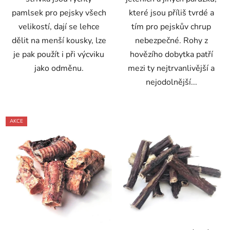
pamlsek pro pejsky všech
které jsou příliš tvrdé a
velikostí, dají se lehce
tím pro pejskův chrup
dělit na menší kousky, lze
nebezpečné. Rohy z
je pak použít i při výcviku
hovězího dobytka patří
jako odměnu.
mezi ty nejtrvanlivější a
nejodolnější...
AKCE