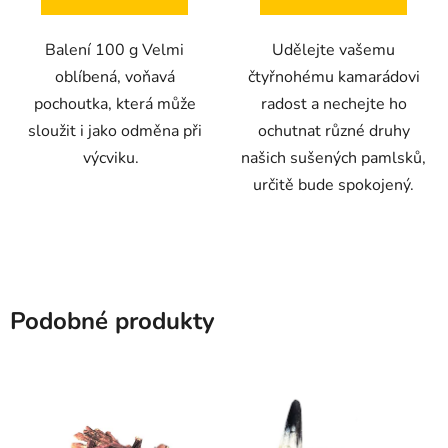
5
5
Balení 100 g Velmi
Udělejte vašemu
hvězdiček.
hvězdiček.
oblíbená, voňavá
čtyřnohému kamarádovi
pochoutka, která může
radost a nechejte ho
sloužit i jako odměna při
ochutnat různé druhy
výcviku.
našich sušených pamlsků,
určitě bude spokojený.
Podobné produkty