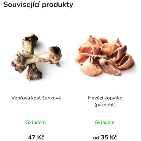
Související produkty
Vepřová kost šunková
Hovězí kopýtko
(pazneht)
Průměrné
Průměrné
Skladem
Skladem
hodnocení
hodnocení
produktu
produktu
47 Kč
35 Kč
od