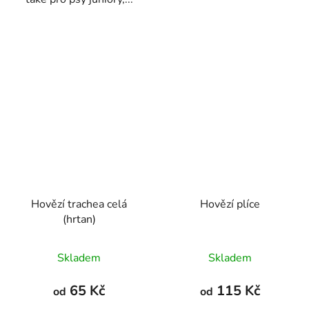
Hovězí trachea celá
Hovězí plíce
(hrtan)
Průměrné
Průměrné
Skladem
Skladem
hodnocení
hodnocení
produktu
produktu
65 Kč
115 Kč
od
od
je
je