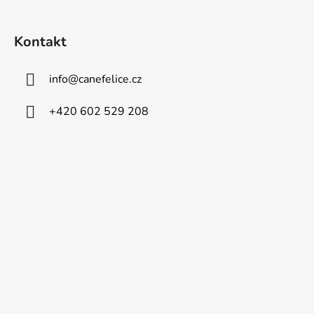
Kontakt
info
@
canefelice.cz
+420 602 529 208