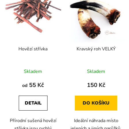
Hovězí střívka
Kravský roh VELKÝ
Průměrné
Průměrné
Skladem
Skladem
hodnocení
hodnocení
produktu
produktu
55 Kč
150 Kč
od
je
je
5,0
4,6
DETAIL
DO KOŠÍKU
z
z
5
5
Přírodní sušená hovězí
Ideální náhrada místo
hvězdiček.
hvězdiček.
střívka jsou rychlý
jeleních a jiných parůžků,