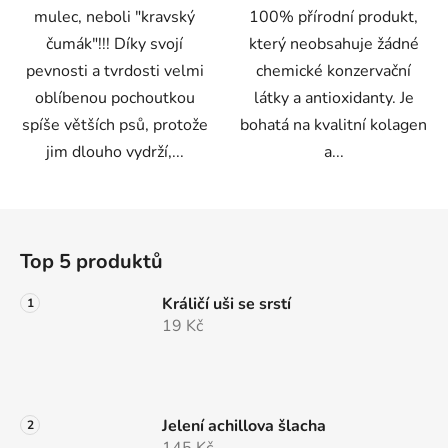
mulec, neboli "kravský
100% přírodní produkt,
čumák"!!! Díky svojí
který neobsahuje žádné
pevnosti a tvrdosti velmi
chemické konzervační
oblíbenou pochoutkou
látky a antioxidanty. Je
spíše větších psů, protože
bohatá na kvalitní kolagen
jim dlouho vydrží,...
a...
Z
á
Top 5 produktů
p
a
Králičí uši se srstí
t
19 Kč
í
Jelení achillova šlacha