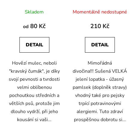
Průměrné
Průměrné
Skladem
Momentálně nedostupné
hodnocení
hodnocení
produktu
produktu
80 Kč
210 Kč
od
je
je
4,8
5,0
DETAIL
DETAIL
z
z
5
5
Hovězí mulec, neboli
Mimořádná
hvězdiček.
hvězdiček.
"kravský čumák", je díky
divočina!!! Sušená VELKÁ
svojí pevnosti a tvrdosti
jelení lopatka - úžasný
velmi oblíbenou
pamlsek (doplněk stravy)
pochoutkou středních a
vhodný také pro pejsky
větších psů, protože jim
trpící potravinovými
dlouho vydrží, při jeho
alergiemi. Tuto zdraví
kousání si vaši...
prospěšnou dobrotu si...